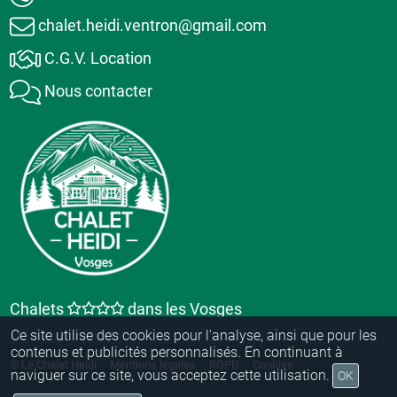
chalet.heidi.ventron@gmail.com
C.G.V. Location
Nous contacter
Chalets
dans les Vosges
Ce site utilise des cookies pour l'analyse, ainsi que pour les
contenus et publicités personnalisés. En continuant à
© Le Chalet Heidi
Mentions légales
RGPD
Cookies
naviguer sur ce site, vous acceptez cette utilisation.
OK